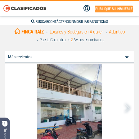
PUBLIQUE SU INMUEBLE
BUSCAR
CONTÁCTENOS
INMOBILIARIAS
NOTICIAS
FINCA RAÍZ
Locales y Bodegas en Alquiler
Atlantico
Puerto Colombia
2
Avisos encontrados
Ordenar
Por:
Tu opinión