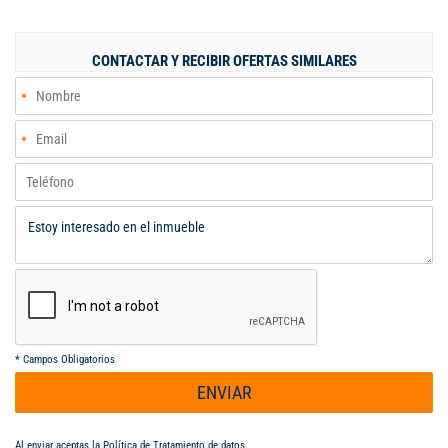
/Altura : 14 mts (altura al hombro de la estructura) 16 mts al
centro de la estructura. / Pisos: Concreto afinado 6.000 PSI. /
Muelles: 3 muelles a desnivel sistema niveladora. / Puerta
CONTACTAR Y RECIBIR OFERTAS SIMILARES
peatonal de acceso. / En área operativa 2 Unidades sanitarias
nuevas distribuidas en 1 unidad hombres y 1 unidad mujeres. /
RCI: red contraincendios con tanque de reserva. / En área
administrativa baterías de baños / Cocineta. / Área de
parqueaderos para vehículos livianos. / Transformador de 112.5
KVA. AABODEGAS S.A.S. Expertos en inmuebles industriales y
comerciales. Informes: Alfredo Aldana B. Cel. 313 632 3987 -
304 985 0433. aabodegas@gmail.com
*
Campos Obligatorios
ENVIAR
Al enviar aceptas la
Política de Tratamiento de datos
.