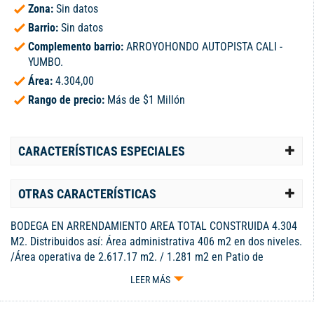
Zona:
Sin datos
Barrio:
Sin datos
Complemento barrio:
ARROYOHONDO AUTOPISTA CALI -
YUMBO.
Área:
4.304,00
Rango de precio:
Más de $1 Millón
CARACTERÍSTICAS ESPECIALES
OTRAS CARACTERÍSTICAS
BODEGA EN ARRENDAMIENTO AREA TOTAL CONSTRUIDA 4.304
M2. Distribuidos así: Área administrativa 406 m2 en dos niveles.
/Área operativa de 2.617.17 m2. / 1.281 m2 en Patio de
maniobras y zona de parqueos. / Cubierta laminas
LEER MÁS
termoacústicas sin traslapo. / Canales en lámina galvanizada. /
Tejas traslucidas para una iluminación natural más eficiente.