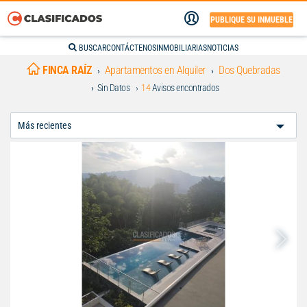
PUBLIQUE SU INMUEBLE
BUSCAR
CONTÁCTENOS
INMOBILIARIAS
NOTICIAS
FINCA RAÍZ
Apartamentos en Alquiler
Dos Quebradas
Sin Datos
14
Avisos encontrados
Ordenar
Por: