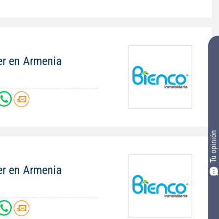
er en Armenia
Tu opinión
er en Armenia