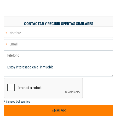
contemporáneo y funcional, sino que también se beneficia de
una ubicación estratégica que facilita el acceso a una variedad
de servicios y comercios, garantizando un flujo constante de
clientes. La cercanía a vías principales y zonas de interés
CONTACTAR Y RECIBIR OFERTAS SIMILARES
convierte a este apartamento en una opción atractiva para
quienes desean establecer su hogar en un entorno dinámico y
próspero. Imagina disfrutar de la comodidad de un espacio bien
distribuido, donde cada rincón está pensado para maximizar tu
calidad de vida, mientras te beneficias de la valorización que
esta zona en crecimiento ofrece. Este apartamento no es solo
un lugar para vivir, en tu futuro comunícate al
3️⃣1️⃣8️⃣6️⃣7️⃣0️⃣1️⃣9️⃣0️⃣5️⃣ Código interno: A126030
*
Campos Obligatorios
ENVIAR