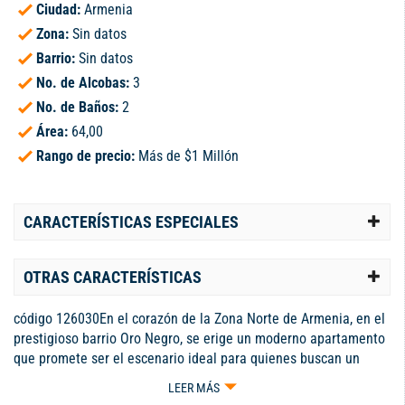
Ciudad:
Armenia
Zona:
Sin datos
Barrio:
Sin datos
No. de Alcobas:
3
No. de Baños:
2
Área:
64,00
Rango de precio:
Más de $1 Millón
CARACTERÍSTICAS ESPECIALES
OTRAS CARACTERÍSTICAS
código 126030En el corazón de la Zona Norte de Armenia, en el
prestigioso barrio Oro Negro, se erige un moderno apartamento
que promete ser el escenario ideal para quienes buscan un
espacio de vivienda con un alto potencial comercial. Construido
LEER MÁS
en 2025, este inmueble de estrato 5 no solo ofrece un diseño