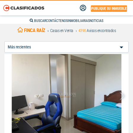
PUBLIQUE SU INMUEBLE
BUSCAR
CONTÁCTENOS
INMOBILIARIAS
NOTICIAS
FINCA RAÍZ
Casas en Venta
4390
Avisos encontrados
Ordenar
Por: