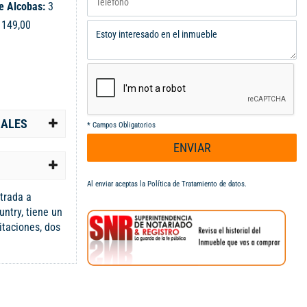
e Alcobas:
3
:
149,00
IALES
*
Campos Obligatorios
ENVIAR
Al enviar aceptas la
Política de Tratamiento de datos
.
trada a
ntry, tiene un
itaciones, dos
imer piso, sala
pacios super
social, terraza
n principal con
icionales que