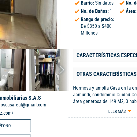
Barrio:
Sin datos
No. d
No. de Baños:
1
Área
Rango de precio:
De $350 a $400
Millones
CARACTERÍSTICAS ESPEC
OTRAS CARACTERÍSTICAS
Hermosa y amplia Casa en la en
Jamundi, condominio Ciudad Cou
Inmobiliarias S.A.S
área generosa de 149 M2, 3 hab
rioscasareal@gmail.com
baños completos y uno social, pr
LEER MÁS
iz.com/
comedpr, cocina integral con es
funcionales, zona de aseo, baño 
ÉFONO
y patio. Segundo piso, habitació
baño privado, 2 habitaciones ad