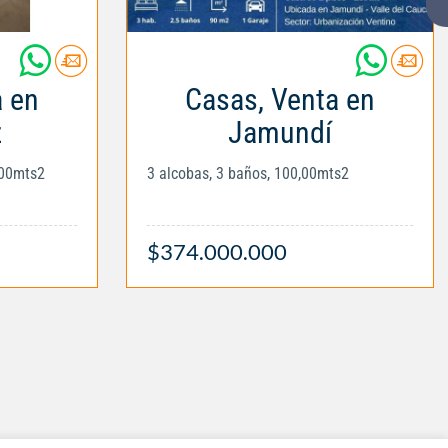
a en
Casas, Venta en
z
Jamundí
,00mts2
3 alcobas, 3 baños, 100,00mts2
$374.000.000