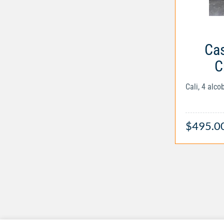
Cas
C
Cali, 4 alc
$495.0