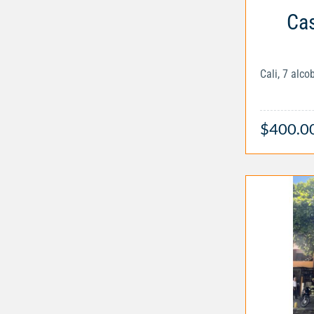
Cas
Cali, 7 alc
$400.0