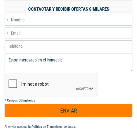
sala de TV, un baño social y una alcoba de servicio con baño,
CONTACTAR Y RECIBIR OFERTAS SIMILARES
ideal para adaptarlo a sus necesidades. este apartamento es
ideal para inversionistas, especialmente por su adecuación
actual como consultorios médicos. Su ubicación estratégica
garantiza fácil acceso vehicular y proximidad a importantes
centros de salud como el Hospital Universitario del Valle y la
Clínica Imbanaco, así como a tiendas y estaciones del sistema
de transporte MIO. No pierda la oportunidad.
*
Campos Obligatorios
ENVIAR
Al enviar aceptas la
Política de Tratamiento de datos
.