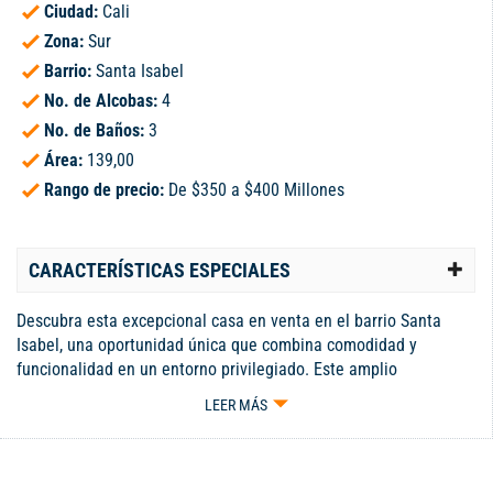
Ciudad:
Cali
Zona:
Sur
Barrio:
Santa Isabel
No. de Alcobas:
4
No. de Baños:
3
Área:
139,00
Rango de precio:
De $350 a $400 Millones
CARACTERÍSTICAS ESPECIALES
Descubra esta excepcional casa en venta en el barrio Santa
Isabel, una oportunidad única que combina comodidad y
funcionalidad en un entorno privilegiado. Este amplio
apartamento independiente, ubicado en el segundo piso de una
LEER MÁS
casa bifamiliar, cuenta con 139 m2 perfectamente distribuidos
en tres acogedoras alcobas con closet, destacando la
habitación principal que incluye un baño privado. El inmueble
ofrece espacios bien iluminados, con una sala amplia, comedor,