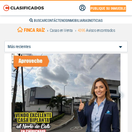
PUBLIQUE SU INMUEBLE
BUSCAR
CONTÁCTENOS
INMOBILIARIAS
NOTICIAS
FINCA RAÍZ
Casas en Venta
4395
Avisos encontrados
Ordenar
Por: