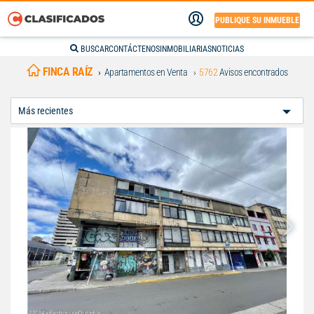
PUBLIQUE SU INMUEBLE
BUSCAR
CONTÁCTENOS
INMOBILIARIAS
NOTICIAS
FINCA RAÍZ
Apartamentos en Venta
5762
Avisos encontrados
Ordenar
Por: