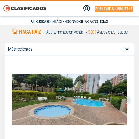
PUBLIQUE SU INMUEBLE
BUSCAR
CONTÁCTENOS
INMOBILIARIAS
NOTICIAS
FINCA RAÍZ
Apartamentos en Venta
5803
Avisos encontrados
Ordenar
Por: