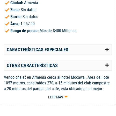
Ciudad:
Armenia
Zona:
Sin datos
Barrio:
Sin datos
Área:
1.057,00
Rango de precio:
Más de $400 Millones
CARACTERÍSTICAS ESPECIALES
OTRAS CARACTERÍSTICAS
Vendo chalet en Armenia cerca al hotel Mocawa , Area del lote
1057 metros, construidos 270, a 15 minutos del club campestre
a 20 minutos del parque del café, esta ubicado en el mejor
sector del Quindio, con una gran diversidad y belleza natural,
LEER MÁS
ideal para inversión, ya que el Quindio es un gran destino
turistico ,lleno de cultura, naturaleza y un excelente clima,se
vende amoblado en $1750.000.000 y sin muebles en