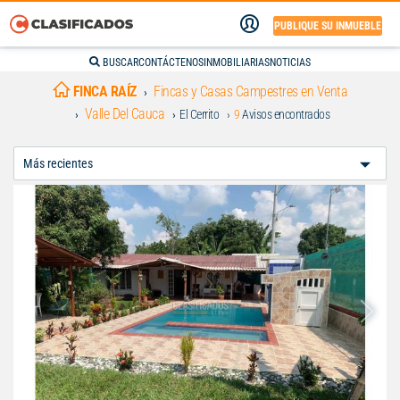
PUBLIQUE SU INMUEBLE
BUSCAR
CONTÁCTENOS
INMOBILIARIAS
NOTICIAS
FINCA RAÍZ
Fincas y Casas Campestres en Venta
Valle Del Cauca
El Cerrito
9
Avisos encontrados
Ordenar
Por: