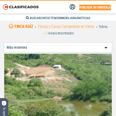
PUBLIQUE SU INMUEBLE
BUSCAR
CONTÁCTENOS
INMOBILIARIAS
NOTICIAS
FINCA RAÍZ
Fincas y Casas Campestres en Venta
Tolima
2
Avisos encontrados
Ordenar
Por:
Tu opinión