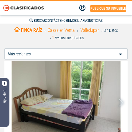
PUBLIQUE SU INMUEBLE
BUSCAR
CONTÁCTENOS
INMOBILIARIAS
NOTICIAS
FINCA RAÍZ
Casas en Venta
Valledupar
Sin Datos
1
Avisos encontrados
Ordenar
Por:
Tu opinión