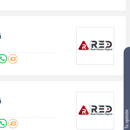
á
á
Tu opinión