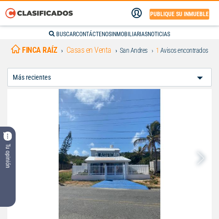
PUBLIQUE SU INMUEBLE
BUSCAR
CONTÁCTENOS
INMOBILIARIAS
NOTICIAS
FINCA RAÍZ
Casas en Venta
San Andres
1
Avisos encontrados
Ordenar
Por:
Tu opinión