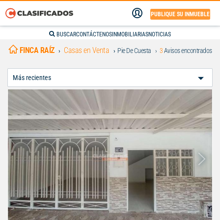
PUBLIQUE SU INMUEBLE
BUSCAR
CONTÁCTENOS
INMOBILIARIAS
NOTICIAS
FINCA RAÍZ
Casas en Venta
Pie De Cuesta
3
Avisos encontrados
Ordenar
Por: