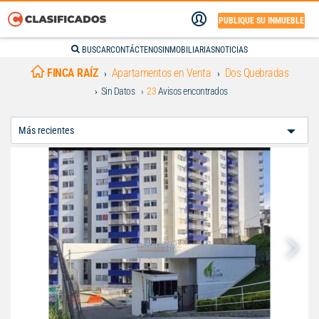
PUBLIQUE SU INMUEBLE
BUSCAR
CONTÁCTENOS
INMOBILIARIAS
NOTICIAS
FINCA RAÍZ
Apartamentos en Venta
Dos Quebradas
Sin Datos
23
Avisos encontrados
Ordenar
Por: