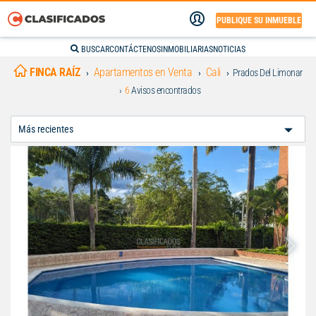
PUBLIQUE SU INMUEBLE
BUSCAR
CONTÁCTENOS
INMOBILIARIAS
NOTICIAS
FINCA RAÍZ
Apartamentos en Venta
Cali
Prados Del Limonar
6
Avisos encontrados
Ordenar
Por: