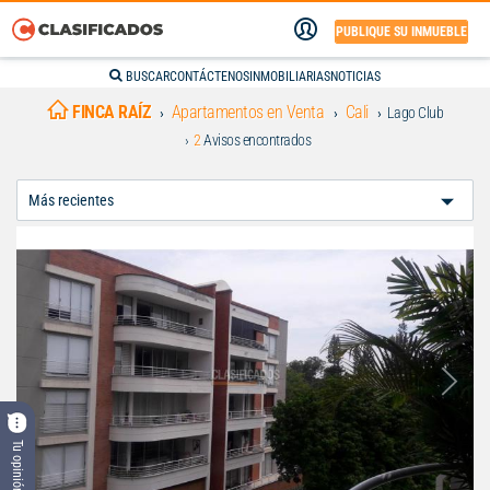
PUBLIQUE SU INMUEBLE
BUSCAR
CONTÁCTENOS
INMOBILIARIAS
NOTICIAS
FINCA RAÍZ
Apartamentos en Venta
Cali
Lago Club
2
Avisos encontrados
Ordenar
Por:
Tu opinión