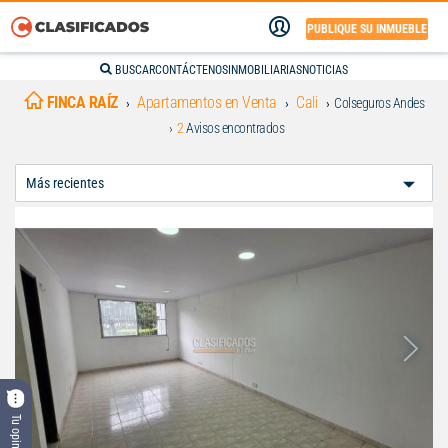
PUBLIQUE SU INMUEBLE
BUSCAR
CONTÁCTENOS
INMOBILIARIAS
NOTICIAS
FINCA RAÍZ
Apartamentos en Venta
Cali
Colseguros Andes
2
Avisos encontrados
Ordenar
Por:
Tu opinión