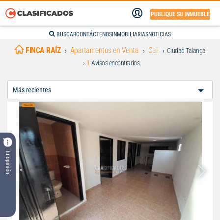
PUBLIQUE SU INMUEBLE
BUSCAR
CONTÁCTENOS
INMOBILIARIAS
NOTICIAS
FINCA RAÍZ
Apartamentos en Venta
Cali
Ciudad Talanga
1
Avisos encontrados
Ordenar
Por:
Tu opinión