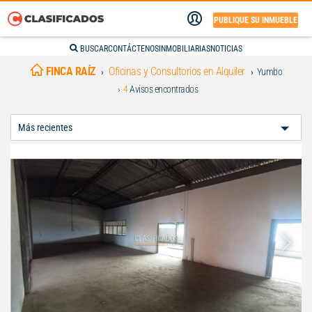
PUBLIQUE SU INMUEBLE
BUSCAR
CONTÁCTENOS
INMOBILIARIAS
NOTICIAS
FINCA RAÍZ
Oficinas y Consultorios en Alquiler
Yumbo
4
Avisos encontrados
Ordenar
Por: