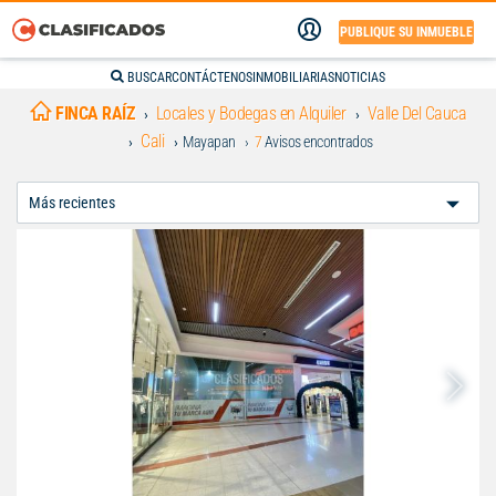
PUBLIQUE SU INMUEBLE
BUSCAR
CONTÁCTENOS
INMOBILIARIAS
NOTICIAS
FINCA RAÍZ
Locales y Bodegas en Alquiler
Valle Del Cauca
Cali
Mayapan
7
Avisos encontrados
Ordenar
Por: