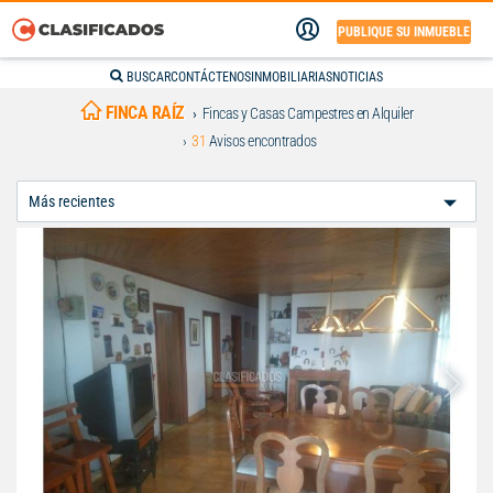
PUBLIQUE SU INMUEBLE
BUSCAR
CONTÁCTENOS
INMOBILIARIAS
NOTICIAS
FINCA RAÍZ
Fincas y Casas Campestres en Alquiler
31
Avisos encontrados
Ordenar
Por: