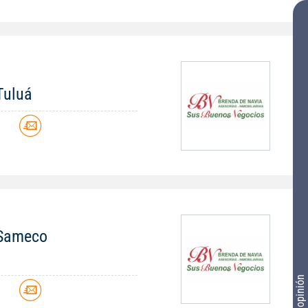
 Tuluá
n Sameco
Tu opinión