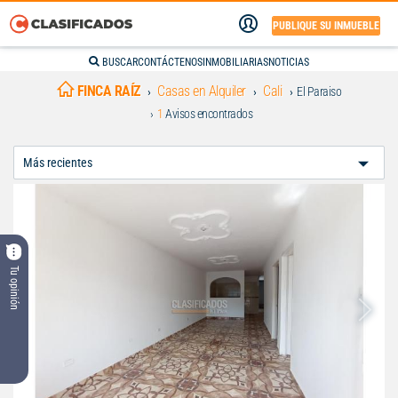
PUBLIQUE SU INMUEBLE
BUSCAR
CONTÁCTENOS
INMOBILIARIAS
NOTICIAS
FINCA RAÍZ
Casas en Alquiler
Cali
El Paraiso
1
Avisos encontrados
Ordenar
Por:
Tu opinión