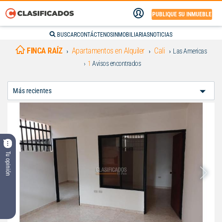
PUBLIQUE SU INMUEBLE
BUSCAR
CONTÁCTENOS
INMOBILIARIAS
NOTICIAS
FINCA RAÍZ
Apartamentos en Alquiler
Cali
Las Americas
1
Avisos encontrados
Ordenar
Por:
Tu opinión