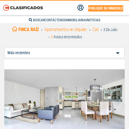
PUBLIQUE SU INMUEBLE
BUSCAR
CONTÁCTENOS
INMOBILIARIAS
NOTICIAS
FINCA RAÍZ
Apartamentos en Alquiler
Cali
3 De Julio
3
Avisos encontrados
Ordenar
Por: