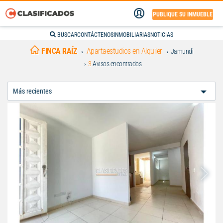
PUBLIQUE SU INMUEBLE
BUSCAR
CONTÁCTENOS
INMOBILIARIAS
NOTICIAS
FINCA RAÍZ
Apartaestudios en Alquiler
Jamundi
3
Avisos encontrados
Ordenar
Por: