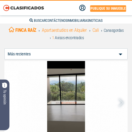
PUBLIQUE SU INMUEBLE
BUSCAR
CONTÁCTENOS
INMOBILIARIAS
NOTICIAS
FINCA RAÍZ
Apartaestudios en Alquiler
Cali
Canasgordas
1
Avisos encontrados
Ordenar
Por:
Tu opinión