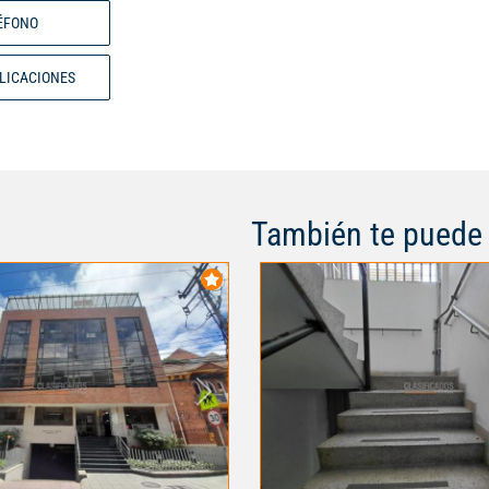
establecer tu sede en este espa
ÉFONO
tan solo $3,500,000 con adminis
incluida y servicios incluidos . 
BLICACIONES
oficina el escenario de tus próx
empresariales! Código interno:
También te puede 