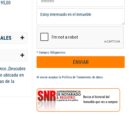
:
95,00
IALES
*
Campos Obligatorios
ENVIAR
nco ,Descubre
do ubicada en
Al enviar aceptas la
Política de Tratamiento de datos
.
as de la
y luminosos,
vidad de tu
l y una
5 metros
y acabados de
lugar perfecto
oportunidad de