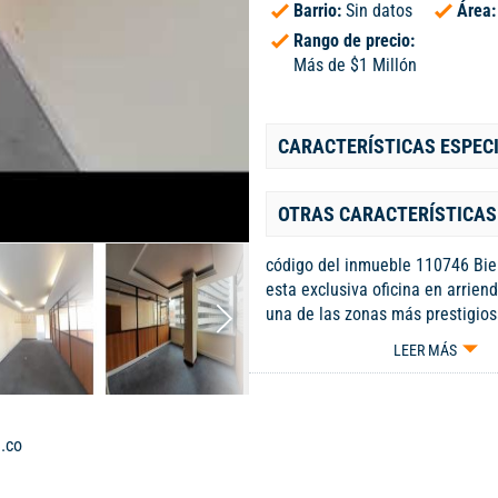
Barrio:
Sin datos
Área
Rango de precio:
Más de $1 Millón
CARACTERÍSTICAS ESPEC
OTRAS CARACTERÍSTICAS
código del inmueble 110746 Bie
esta exclusiva oficina en arrien
una de las zonas más prestigios
ciudad. Con 6 espacios amplios 
LEER MÁS
ideal para potenciar la producti
equipo. Cuenta con 1 baño socia
distribución funcional en sus 9
cuadrados. Su moderno diseño 
.co
alta calidad la convierten en el 
para tu negocio. No pierdas la 