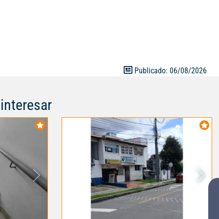
cio único por
tración
¡Haz de esta
imos éxitos
 A110746
Publicado: 06/08/2026
interesar