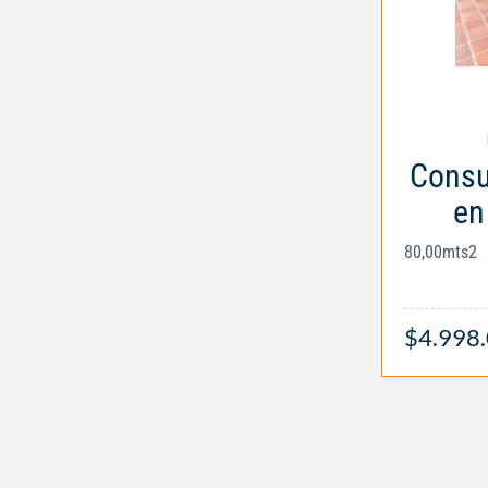
Consul
en
80,00mts2
$4.998