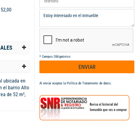
:
52,00
IALES
*
Campos Obligatorios
ENVIAR
al ubicada en
Al enviar aceptas la
Política de Tratamiento de datos
.
 el barrio Alto
rea de 52 m²,
18 se presenta
profesionales
io en un
o 6 garantiza un
ra el
ciales. La