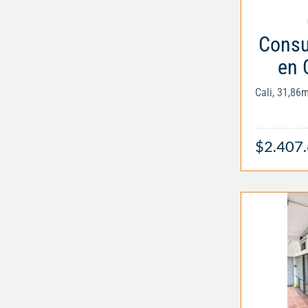
Consul
en 
Cali, 31,86
$2.407