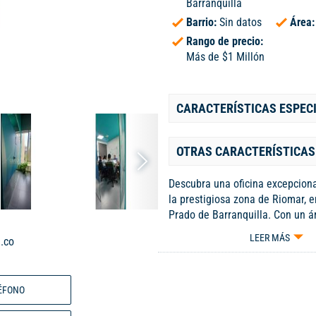
Barranquilla
Barrio:
Sin datos
Área
Rango de precio:
Más de $1 Millón
CARACTERÍSTICAS ESPEC
OTRAS CARACTERÍSTICAS
Descubra una oficina excepcion
la prestigiosa zona de Riomar, en
Prado de Barranquilla. Con un á
este inmueble construido en 20
LEER MÁS
.co
como una opción ideal para los 
que buscan establecer su negoc
entorno de alto nivel. Su estrat
ÉFONO
ambiente de calidad, propicio pa
desarrollo de actividades comer