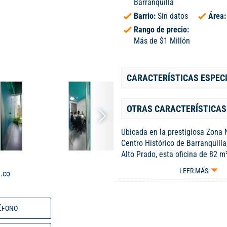
Barranquilla
Barrio:
Sin datos
Área
Rango de precio:
Más de $1 Millón
CARACTERÍSTICAS ESPEC
OTRAS CARACTERÍSTICAS
Ubicada en la prestigiosa Zona 
Centro Histórico de Barranquilla,
Alto Prado, esta oficina de 82 m
entorno ideal para el desarrollo
LEER MÁS
.co
comerciales. Construida en 2018
se encuentra en un estrato 6, lo
un entorno de alta calidad y pres
ÉFONO
ubicación estratégica permite un
una excelente visibilidad, facto