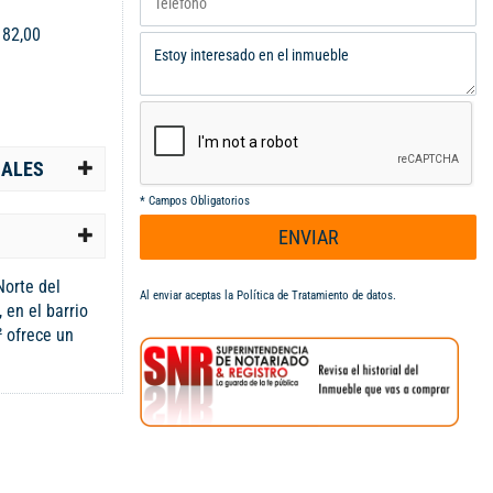
:
82,00
IALES
*
Campos Obligatorios
ENVIAR
Norte del
Al enviar aceptas la
Política de Tratamiento de datos
.
 en el barrio
² ofrece un
 de actividades
, la propiedad
 que garantiza
tigio. Su
 fácil acceso y
res clave para