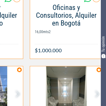
y
Oficinas y
lquiler
Consultorios, Alquiler
to
en Bogotá
16,00mts2
Tu opinión
$1.000.000