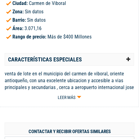
Ciudad:
Carmen de Viboral
Zona:
Sin datos
Barrio:
Sin datos
Área:
3.071,16
Rango de precio:
Más de $400 Millones
CARACTERÍSTICAS ESPECIALES
venta de lote en el municipio del carmen de viboral, oriente
antioqueño, con una excelente ubicacion y accesible a vias
principales y secundarias , cerca a aeropuerto internacional jose
maria cordoba , al municipio de guatape, clinica somer, hospital
LEER MÁS
san vicente de paul, centro comercial san nicolas, complex de
llanogrande, exito rionegro y san antonio de pereira.es un
entorno natural rodeado de montañas , donde se respira aire
puro, con el excelente vista a la montaña, donde podras
apreciar hermosos paisajes verdes. Código interno: 11902383
CONTACTAR Y RECIBIR OFERTAS SIMILARES