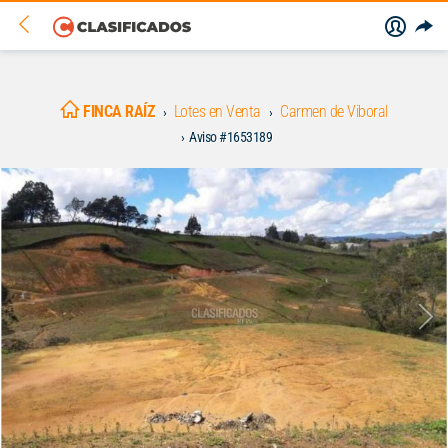
FINCA RAÍZ
Lotes en Venta
Carmen de Viboral
Aviso #1653189