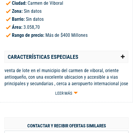
Ciudad:
Carmen de Viboral
Zona:
Sin datos
Barrio:
Sin datos
Área:
3.058,70
Rango de precio:
Más de $400 Millones
CARACTERÍSTICAS ESPECIALES
venta de lote en el municipio del carmen de viboral, oriente
antioqueño, con una excelente ubicacion y accesible a vias
principales y secundarias , cerca a aeropuerto internacional jose
maria cordoba , al municipio de guatape, clinica somer, hospital
LEER MÁS
san vicente de paul, centro comercial san nicolas, complex de
llanogrande, exito rionegro y san antonio de pereira.es un
entorno natural rodeado de montañas , donde se respira aire
puro, con el excelente vista a la montaña, donde podras
apreciar hermosos paisajes verdes. Código interno: 11902380
CONTACTAR Y RECIBIR OFERTAS SIMILARES