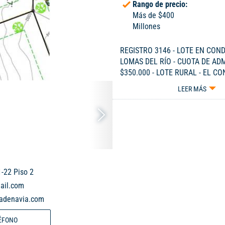
Rango de precio:
Más de $400
Millones
REGISTRO 3146 - LOTE EN CON
LOMAS DEL RÍO - CUOTA DE AD
$350.000 - LOTE RURAL - EL C
DE 300 HECTÁREAS - VÍAS PAVI
LEER MÁS
TIENE ACUEDUCTO PROPIO, ENE
EMCALI Y GAS NATURAL - CELUL
3229115.
-22 Piso 2
ail.com
dadenavia.com
ÉFONO