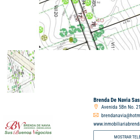
Brenda De Navia Sas
Avenida 5Bn No. 21
brendanavia@hotm
www.inmobiliariabren
MOSTRAR TEL