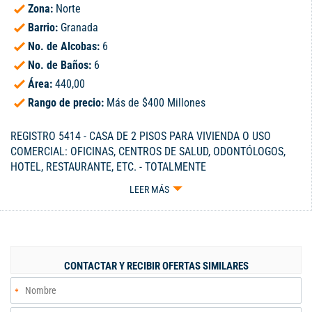
Zona:
Norte
Barrio:
Granada
No. de Alcobas:
6
No. de Baños:
6
Área:
440,00
Rango de precio:
Más de $400 Millones
REGISTRO 5414 - CASA DE 2 PISOS PARA VIVIENDA O USO
COMERCIAL: OFICINAS, CENTROS DE SALUD, ODONTÓLOGOS,
HOTEL, RESTAURANTE, ETC. - TOTALMENTE
REMODELADA,TECHOS, INSTALACIONES HIDRAULICAS,
LEER MÁS
SANITARIAS, ELÉCTRICAS TOTALMENTE NUEVAS, ACOMETIDA
INDUSTRIAL DE GAS, SEGURIDAD MONITOREADA CON ATLAS
S.A. - CONSTA DE HALL DE RECIBO, SALA, COMEDOR, COMEDOR
AUXILIAR, COCINA, ALCOBA DE SERVICIO, ZONA DE OFICIOS,
PATIO DE 100 MTS, HALL DE ALCOBAS, 6 ALCOBAS, 6 BAÑOS,
CONTACTAR Y RECIBIR OFERTAS SIMILARES
TERRAZA CUBIERTA DE 30 MTS2, 1 GARAJE - CELULAR 300-
3229115.