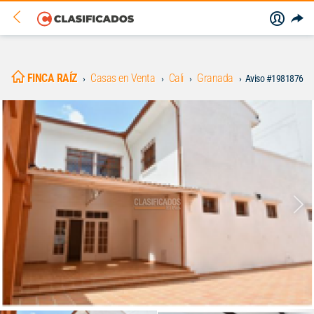
FINCA RAÍZ
Casas en Venta
Cali
Granada
Aviso #1981876