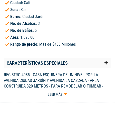
Ciudad:
Cali
Zona:
Sur
Barrio:
Ciudad Jardín
No. de Alcobas:
3
No. de Baños:
5
Área:
1.690,00
Rango de precio:
Más de $400 Millones
CARACTERÍSTICAS ESPECIALES
REGISTRO 4985 - CASA ESQUINERA DE UN NIVEL POR LA
AVENIDA CIUDAD JARDÍN Y AVENIDA LA CASCADA - ÁREA
CONSTRUIDA 320 METROS - PARA REMODELAR O TUMBAR -
CONSTA DE HALL, SALA, COMEDOR, COCINA, HALL ALCOBAS, 3
LEER MÁS
ALCOBAS, 5 BAÑOS, ESTUDIO, GARAJE, ESTADERO - CELULAR
300-3229115.