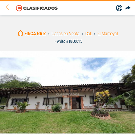
FINCA RAÍZ
Casas en Venta
Cali
El Mameyal
Aviso #1860015