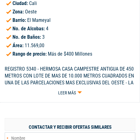
Ciudad:
Cali
Zona:
Oeste
Barrio:
El Mameyal
No. de Alcobas:
4
No. de Baños:
3
Área:
11.569,00
Rango de precio:
Más de $400 Millones
REGISTRO 5340 - HERMOSA CASA CAMPESTRE ANTIGUA DE 450
METROS CON LOTE DE MAS DE 10.000 METROS CUADRADOS EN
UNA DE LAS PARCELACIONES MAS EXCLUSIVAS DEL OESTE - LA
CASA ES DE UN SOLO PISO Y CONSTA DE 4 ALCOBAS, 3 BAÑOS,
LEER MÁS
SALA, COMEDOR, AMPLIA BIBLIOTECA O ESTUDIO, PATIO
CENTRAL, COCINA ABIERTA, ZONA DE OFICIOS, ALCOBA Y BAÑO
DE SERVICIO Y CUARTO DE DEPÓSITO - TIENE AMPLIOS
CORREDORES BORDEANDO LA CASA Y ESTADERO - APARTE
TIENE GARAJE CUBIERTO PARA 4 VEHÍCULOS Y PARQUEADERO
CONTACTAR Y RECIBIR OFERTAS SIMILARES
AL AIRE LIBRE PARA VARIOS MÁS - EL LOTE TIENE LINDOS
JARDINES CON ÁRBOLES Y VISTA A LA CIUDAD - CUENTA CON