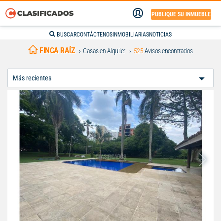
PUBLIQUE SU INMUEBLE
BUSCAR
CONTÁCTENOS
INMOBILIARIAS
NOTICIAS
FINCA RAÍZ
Casas en Alquiler
525
Avisos encontrados
Ordenar
Por: