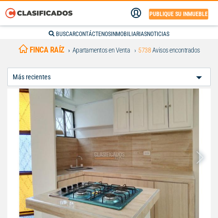
PUBLIQUE SU INMUEBLE
BUSCAR
CONTÁCTENOS
INMOBILIARIAS
NOTICIAS
FINCA RAÍZ
Apartamentos en Venta
5738
Avisos encontrados
Ordenar
Por: