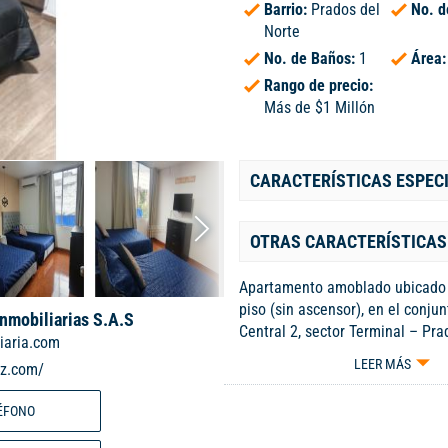
Barrio:
Prados del
No. d
Norte
No. de Baños:
1
Área
Rango de precio:
Más de $1 Millón
CARACTERÍSTICAS ESPEC
OTRAS CARACTERÍSTICAS
Apartamento amoblado ubicado
piso (sin ascensor), en el conju
Inmobiliarias S.A.S
Central 2, sector Terminal – Pra
iaria.com
El inmueble cuenta con una dist
LEER MÁS
iz.com/
funcional que incluye 2 habitac
con aire acondicionado 1 baño, 
ÉFONO
sencilla y zona de oficio indepe
entrega completamente amoblad