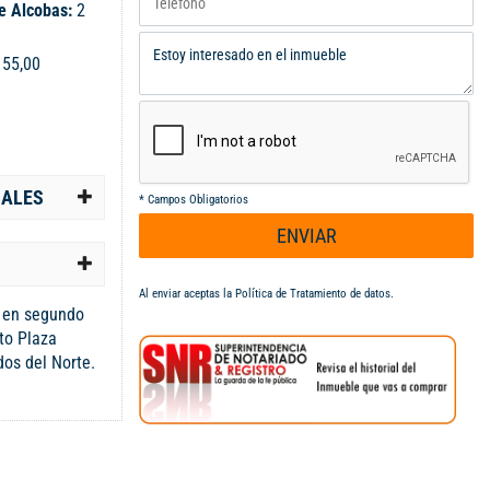
e Alcobas:
2
:
55,00
IALES
*
Campos Obligatorios
ENVIAR
Al enviar aceptas la
Política de Tratamiento de datos
.
 en segundo
nto Plaza
dos del Norte.
ribución
iones, cada una
sala, cocina
ndiente. Se
o, ideal para