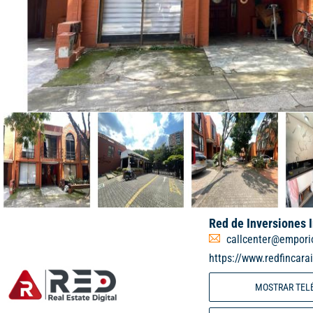
Red de Inversiones 
callcenter@empori
https://www.redfincara
MOSTRAR TEL