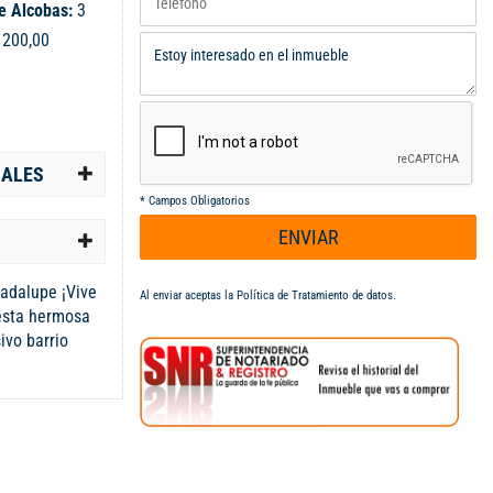
e Alcobas:
3
:
200,00
IALES
*
Campos Obligatorios
ENVIAR
uadalupe ¡Vive
Al enviar aceptas la
Política de Tratamiento de datos
.
esta hermosa
ivo barrio
l: Amplia sala-
de oficios,
y un patio
aire libre.
s espaciosas
demás de un