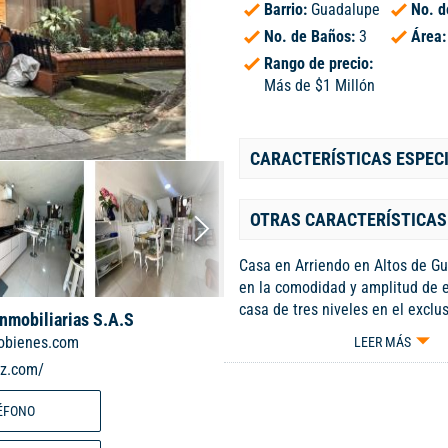
Barrio:
Guadalupe
No. d
No. de Baños:
3
Área
Rango de precio:
Más de $1 Millón
CARACTERÍSTICAS ESPEC
OTRAS CARACTERÍSTICAS
Casa en Arriendo en Altos de G
en la comodidad y amplitud de 
casa de tres niveles en el exclus
Inmobiliarias S.A.S
Altos de Guadalupe! Primer Nive
obienes.com
LEER MÁS
comedor, cocina funcional, zona 
iz.com/
baño turco ideal para relajarse, 
trasero abierto para disfrutar al 
ÉFONO
Segundo Nivel: Dos habitacione
con balcón y vista a la calle, a