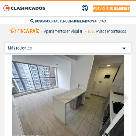
PUBLIQUE SU INMUEBLE
BUSCAR
CONTÁCTENOS
INMOBILIARIAS
NOTICIAS
FINCA RAÍZ
Apartamentos en Alquiler
1825
Avisos encontrados
Ordenar
Por: