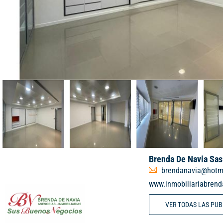
Brenda De Navia Sas
brendanavia@hotm
www.inmobiliariabren
VER TODAS LAS PU