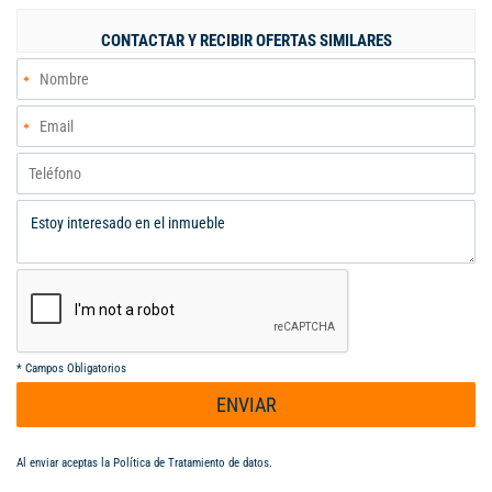
optimizar el rendimiento de tu equipo de trabajo,aire
acondicionado en todas las áreas para un ambiente
CONTACTAR Y RECIBIR OFERTAS SIMILARES
confortable,mobiliario incluido: mesas de trabajo, sillas
ergonómicas y módulos organizativos,ubicación privilegiada en
uno de los edificios corporativos más reconocidos de la ciudad.
Esta oficina está lista para ser ocupada de inmediato, brindando
una solución integral para empresas que valoran la excelencia y
la funcionalidad. Contáctanos hoy mismo para más información
o para agendar una visita personalizada. ¡No dejes pasar esta
oportunidad única!
*
Campos Obligatorios
ENVIAR
Al enviar aceptas la
Política de Tratamiento de datos
.