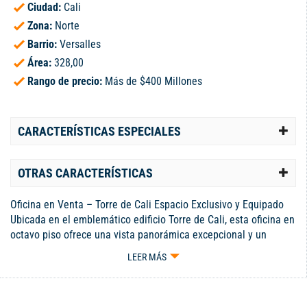
Ciudad:
Cali
Zona:
Norte
Barrio:
Versalles
Área:
328,00
Rango de precio:
Más de $400 Millones
CARACTERÍSTICAS ESPECIALES
OTRAS CARACTERÍSTICAS
Oficina en Venta – Torre de Cali Espacio Exclusivo y Equipado
Ubicada en el emblemático edificio Torre de Cali, esta oficina en
octavo piso ofrece una vista panorámica excepcional y un
entorno empresarial de alto nivel. Con una superficie de más de
LEER MÁS
300 m², es el espacio ideal para empresas que buscan
comodidad, eficiencia y una ubicación
estratégica.Características: Amplios espacios diseñados para