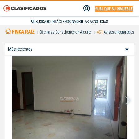
PUBLIQUE SU INMUEBLE
BUSCAR
CONTÁCTENOS
INMOBILIARIAS
NOTICIAS
FINCA RAÍZ
Oficinas y Consultorios en Alquiler
451
Avisos encontrados
Ordenar
Por: