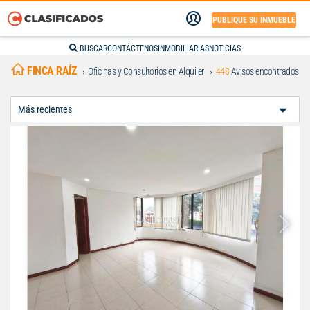
PUBLIQUE SU INMUEBLE
BUSCAR
CONTÁCTENOS
INMOBILIARIAS
NOTICIAS
FINCA RAÍZ
Oficinas y Consultorios en Alquiler
448
Avisos encontrados
Ordenar
Por: